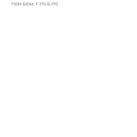
Т10М Б10М, Т-170 Б-170