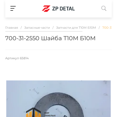
Главная
/
Запасные части
/
Запчасти для Т10М Б10М
/
700-31-2
700-31-2550 Шайба Т10М Б10М
Артикул
65814