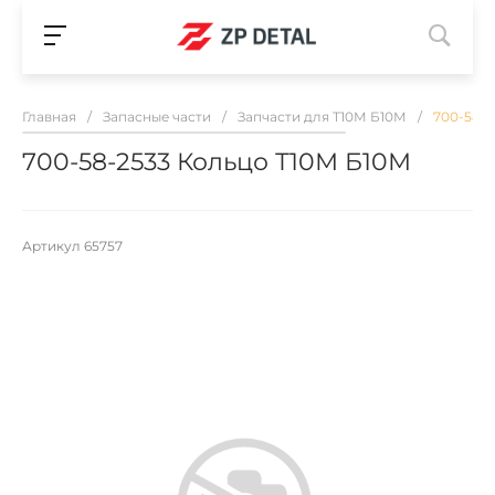
Главная
/
Запасные части
/
Запчасти для Т10М Б10М
/
700-58-2
700-58-2533 Кольцо Т10М Б10М
Артикул
65757