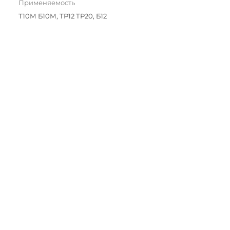
Применяемость
Т10М Б10М, ТР12 ТР20, Б12