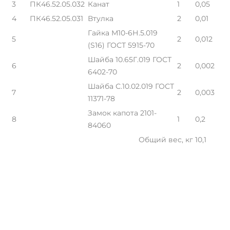
3
ПК46.52.05.032
Канат
1
0,05
4
ПК46.52.05.031
Втулка
2
0,01
Гайка М10-6Н.5.019
5
2
0,012
(S16) ГОСТ 5915-70
Шайба 10.65Г.019 ГОСТ
6
2
0,002
6402-70
Шайба С.10.02.019 ГОСТ
7
2
0,003
11371-78
Замок капота 2101-
8
1
0,2
84060
Общий вес, кг
10,1