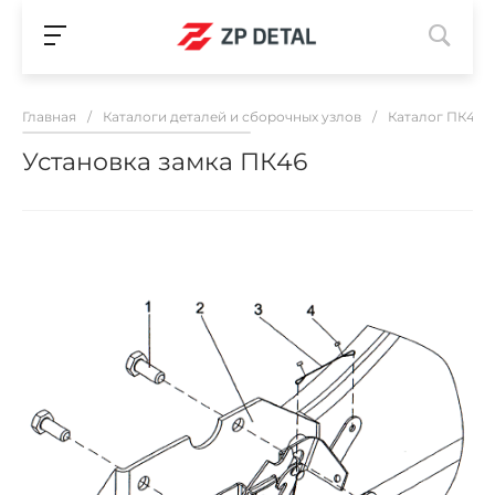
Главная
/
Каталоги деталей и сборочных узлов
/
Каталог ПК46 з
Установка замка ПК46