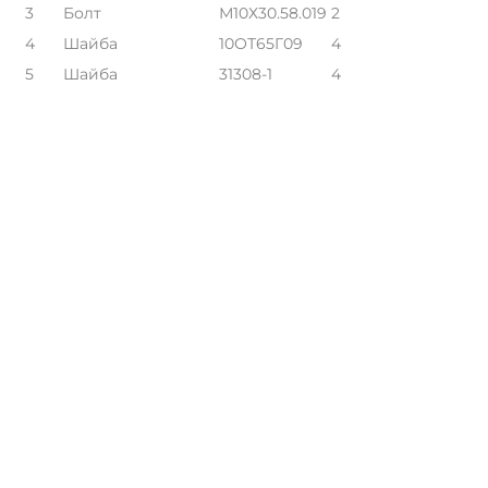
3
Болт
М10Х30.58.019
2
4
Шайба
10ОТ65Г09
4
5
Шайба
31308-1
4