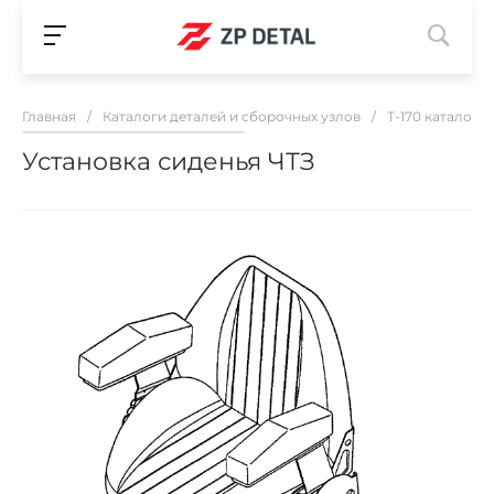
Главная
/
Каталоги деталей и сборочных узлов
/
Т-170 каталог 
Установка сиденья ЧТЗ