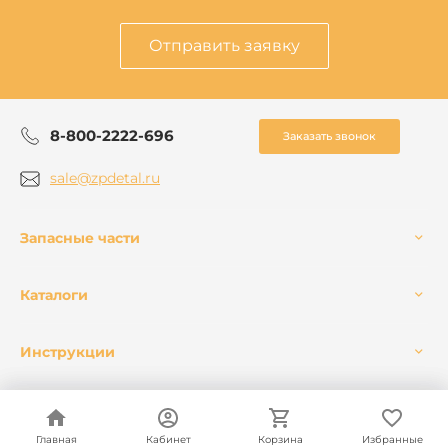
Отправить заявку
8-800-2222-696
Заказать звонок
sale@zpdetal.ru
Запасные части
Каталоги
Инструкции
Главная
Главная
Кабинет
Кабинет
Корзина
Корзина
Избранные
Избранные